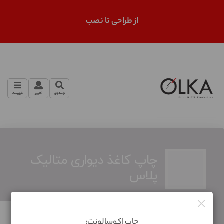
از طراحی تا نصب
جستجو
کاربر
فهرست
چاپ کاغذ دیواری متالیک
پلاس
×
انتخاب فایل
چاپ اکوسالونت: