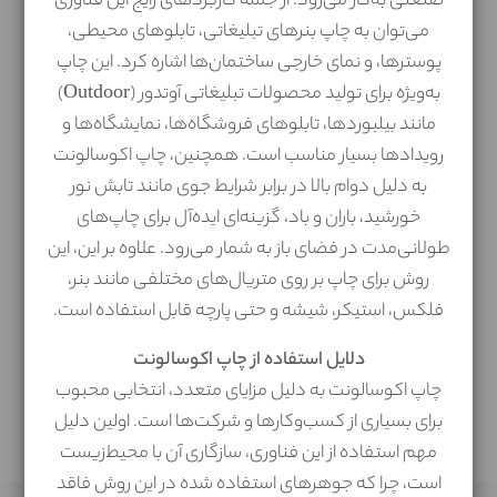
صنعتی به‌کار می‌رود. از جمله کاربردهای رایج این فناوری
می‌توان به چاپ بنرهای تبلیغاتی، تابلوهای محیطی،
فایل ندارم
پوسترها، و نمای خارجی ساختمان‌ها اشاره کرد. این چاپ
به‌ویژه برای تولید محصولات تبلیغاتی آوتدور (Outdoor)
مانند بیلبوردها، تابلوهای فروشگاه‌ها، نمایشگاه‌ها و
رویدادها بسیار مناسب است. همچنین، چاپ اکوسالونت
در دنیای مدرن امروز، یکی از مهم‌ترین مسائلی که همه را
به دلیل دوام بالا در برابر شرایط جوی مانند تابش نور
درگیر خود کرده، زیبایی ظاهری است. این فقط به چهره و
خورشید، باران و باد، گزینه‌ای ایده‌آل برای چاپ‌های
ظاهر انسان‌ها محدود نمی‌شود؛ بلکه محدوده وسیعی، از
لباس پوشیدن و مدل مو تا معماری و طراحی دکوراسیون
طولانی‌مدت در فضای باز به شمار می‌رود. علاوه بر این، این
داخلی ساختمان را نیز در بر می‌گیرد. در این میان، اهمیت
روش برای چاپ بر روی متریال‌های مختلفی مانند بنر،
دکوراسیون داخلی منزل، با توجه به این که هر روز با آن
فلکس، استیکر، شیشه و حتی پارچه قابل استفاده است.
مواجه می‌شویم، انکارناپذیر است.
کاغذ دیواری
یکی از
راحت‌ترین، در دسترس‌ترین و مقرون به صرفه‌ترین
دلایل استفاده از چاپ اکوسالونت
پوشش دهنده‌های سطح دیوار است و تنوع طرح‌ها و
چاپ اکوسالونت به دلیل مزایای متعدد، انتخابی محبوب
نقش‌های موجود در بازار، آن را به یکی از محبوب‌ترین
برای بسیاری از کسب‌وکارها و شرکت‌ها است. اولین دلیل
پوشش های سطح دیوار تبدیل کرده است.
مهم استفاده از این فناوری، سازگاری آن با محیط‌زیست
است، چرا که جوهرهای استفاده شده در این روش فاقد