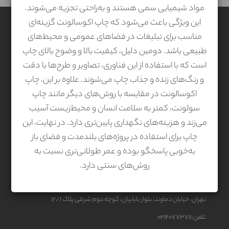
مواد شیمیایی سمی هستند و به‌راحتی تجزیه می‌شوند.
این ویژگی باعث می‌شود که چاپ اکوسالونت گزینه‌ای
دسترسی سریع
مناسب برای تبلیغات در فضاهای عمومی و محیط‌های
طبیعی باشد. دومین دلیل، کیفیت بالا و وضوح بالای چاپ
کالا و خدمات
است که با استفاده از این فناوری، تصاویر و طرح‌ها با دقت
دسته بندی بر اساس کاربرد
و رنگ‌های زنده و جذاب چاپ می‌شوند. علاوه بر این، چاپ
تماس با ما
اکوسالونت در مقایسه با روش‌های دیگر مانند چاپ
سولونت، کمتر به سلامت انسان و محیط‌زیست آسیب
درباره ما
می‌زند و هزینه‌های نگهداری پایین‌تری دارد. در نهایت، این
چاپ برای استفاده در پروژه‌های بلندمدت و فضای باز
به‌خوبی پاسخگو بوده و عمر طولانی‌تری نسبت به
درباره ما
روش‌های سنتی دارد.
دفتر مرکزی
تهران، خیابان دماوند، بلوار باباییان، کوچه دوم شرقی پلاک 12/1
تلفن:02140773711