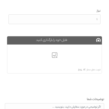
تیراژ
فایل خود را بارگذاری کنید
فرمت های مجاز: .jpg, .tif
توضیحات شما