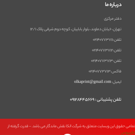
درباره ما
دفتر مرکزی
تهران، خیابان دماوند، بلوار باباییان، کوچه دوم شرقی پلاک 12/1
تلفن:02140773711
تلفن:02140773712
تلفن:02140773713
فاکس:02140773713
ایمیل: olkaprint@gmail.com
تلفن پشتیبانی : 09128445669
تمامی حقوق این وبسایت متعلق به شرگت الکا نقش ماندگار می باشد. - قدرت گرفته از
چاپیروس