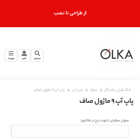
از طراحی تا نصب
جستجو
کاربر
فهرست
الکا نقش ماندگار
سازه
پاپ آپ
پاپ آپ 9 ماژول صاف
پاپ آپ 9 ماژول صاف
عنوان سفارش
(جهت درج در فاکتور)