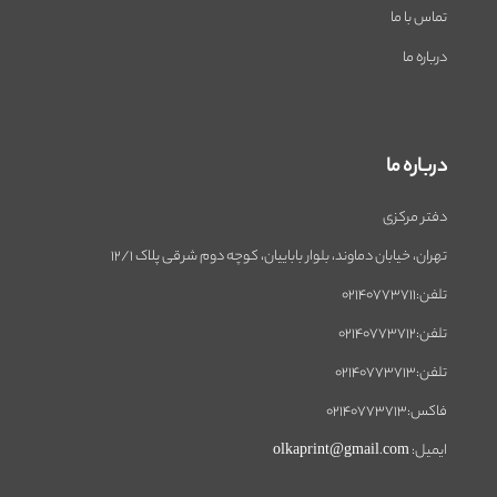
تماس با ما
درباره ما
درباره ما
دفتر مرکزی
تهران، خیابان دماوند، بلوار باباییان، کوچه دوم شرقی پلاک 12/1
تلفن:02140773711
تلفن:02140773712
تلفن:02140773713
فاکس:02140773713
ایمیل: olkaprint@gmail.com