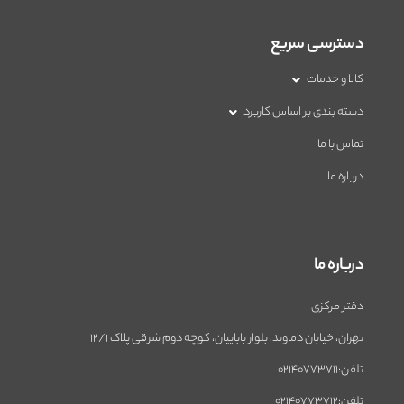
دسترسی سریع
کالا و خدمات
دسته بندی بر اساس کاربرد
تماس با ما
درباره ما
درباره ما
دفتر مرکزی
تهران، خیابان دماوند، بلوار باباییان، کوچه دوم شرقی پلاک 12/1
تلفن:02140773711
تلفن:02140773712