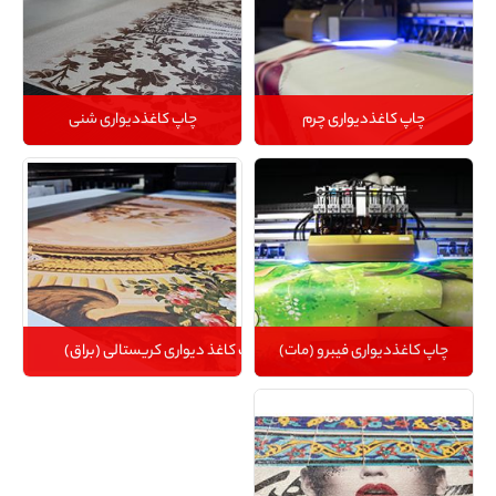
چاپ کاغذدیواری چرم
چاپ کاغذدیواری شنی
چاپ کاغذدیواری فیبرو (مات)
چاپ کاغذ دیواری کریستالی (براق)