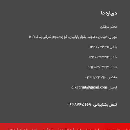
درباره ما
دفتر مرکزی
تهران، خیابان دماوند، بلوار باباییان، کوچه دوم شرقی پلاک 12/1
تلفن:02140773711
تلفن:02140773712
تلفن:02140773713
فاکس:02140773713
ایمیل: olkaprint@gmail.com
تلفن پشتیبانی : 09128445669