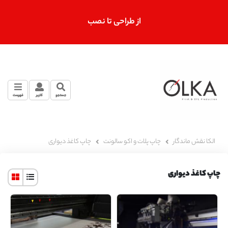
از طراحی تا نصب
جستجو
کاربر
فهرست
الکا نقش ماندگار
چاپ پلات و اکو سالونت
چاپ کاغذ دیواری
چاپ کاغذ دیواری