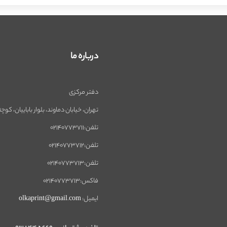
درباره ما
دفتر مرکزی
تهران، خیابان دماوند، بلوار باباییان، کوچه
تلفن:02140773711
تلفن:02140773712
تلفن:02140773713
فاکس:02140773713
ایمیل: olkaprint@gmail.com