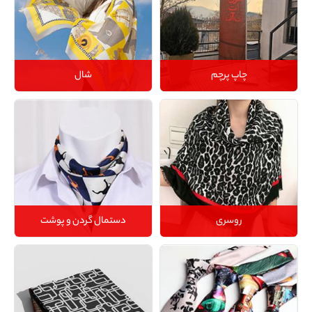
چاپ پرچم
شال
روسری
دستمال گردن و پوشت